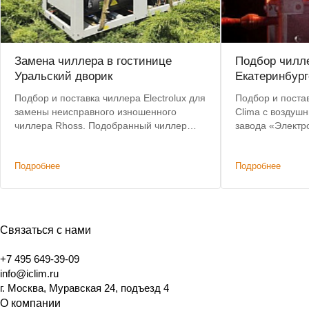
Замена чиллера в гостинице
Подбор чилле
Уральский дворик
Екатеринбург
Подбор и поставка чиллера Electrolux для
Подбор и постав
замены неисправного изношенного
Clima с воздуш
чиллера Rhoss. Подобранный чиллер
завода «Электр
позволил сохранить действующую
критерии: невы
систему коммуникаций и фанкойлов без
складе, коротки
Подробнее
Подробнее
изменений.
Связаться с нами
+7 495 649-39-09
info@iclim.ru
г. Москва, Муравская 24, подъезд 4
О компании