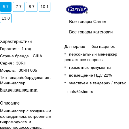
5.7
7.7
8.7
10.1
13.8
Все товары Carrier
Все товары категории
Характеристики
Для юрлиц — без наценок
Гарантия
:
1 год
персональный менеджер
Страна бренда
:
США
решает все вопросы
Серия
:
30RH
грамотные документы
Модель
:
30RH 005
возмещение НДС 22%
Тип товара/оборудования
:
Мини-чиллер
участвуем в тендерах / торгах
Все характеристики
→
info@iclim.ru
Описание
Мини-чиллер с воздушным
охлаждением, встроенным
гидромодулем и
микропроцессорным