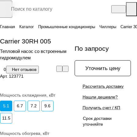
Главная
Каталог
Промышленные кондиционеры
Чиллеры
Carrier 
Carrier 30RH 005
По запросу
Тепловой насос со встроенным
гидромодулем
Уточнить цену
0
Нет отзывов
Арт.
123771
Рассчитать доставку
Мощность охлаждения, кВт
Нашли дешевле?
5.1
6.7
7.2
9.6
Получить счет / КП
11.5
Срок доставки
уточняйте
Мощность обогрева, кВт