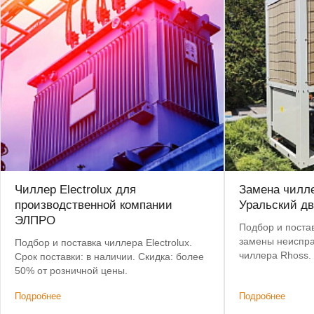
Чиллер Electrolux для
Замена чилле
производственной компании
Уральский дв
ЭЛПРО
Подбор и постав
замены неиспра
Подбор и поставка чиллера Electrolux.
чиллера Rhoss.
Срок поставки: в наличии. Скидка: более
позволил сохра
50% от розничной цены.
систему коммун
Подробнее
Подробнее
изменений.