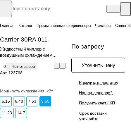
Главная
Каталог
Промышленные кондиционеры
Чиллеры
Carrier 
Carrier 30RA 011
По запросу
Жидкостный чиллер с
воздушным охлаждением
конденсатора
Уточнить цену
0
Нет отзывов
Арт.
123768
Рассчитать доставку
Мощность охлаждения, кВт
Нашли дешевле?
5.15
6.48
7.63
9.65
Получить счет / КП
11.23
14.7
Срок доставки
уточняйте