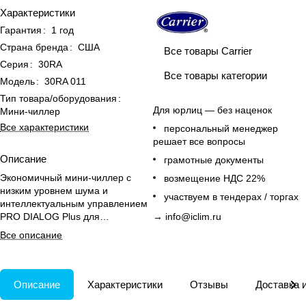
Характеристики
Гарантия
:
1 год
Страна бренда
:
США
Все товары Carrier
Серия
:
30RA
Все товары категории
Модель
:
30RA 011
Тип товара/оборудования
:
Для юрлиц — без наценок
Мини-чиллер
Все характеристики
персональный менеджер
решает все вопросы
Описание
грамотные документы
Экономичный мини-чиллер с
возмещение НДС 22%
низким уровнем шума и
участвуем в тендерах / торгах
интеллектуальным управлением
PRO DIALOG Plus для
→
info@iclim.ru
эффективного
Все описание
кондиционирования до 96 м².
Описание
Характеристики
Отзывы
Доставка 