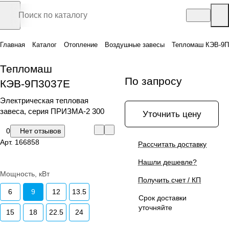
Главная
Каталог
Отопление
Воздушные завесы
Тепломаш КЭВ-9П
Тепломаш
По запросу
КЭВ-9П3037Е
Электрическая тепловая
завеса, серия ПРИЗМА-2 300
Уточнить цену
0
Нет отзывов
Арт.
166858
Рассчитать доставку
Нашли дешевле?
Мощность, кВт
Получить счет / КП
6
9
12
13.5
Срок доставки
уточняйте
15
18
22.5
24