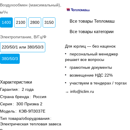
Воздухообмен (максимальный),
м³/ч
Все товары Тепломаш
1400
2100
2800
3150
Все товары категории
Электропитание, В/Гц/Ф
Для юрлиц — без наценок
220/50/1 или 380/50/3
персональный менеджер
380/50/3
решает все вопросы
грамотные документы
возмещение НДС 22%
Характеристики
участвуем в тендерах / торгах
Гарантия
:
2 года
→
info@iclim.ru
Страна бренда
:
Россия
Серия
:
300 Призма 2
Модель
:
КЭВ-9П3037Е
Тип товара/оборудования
:
Электрическая тепловая завеса