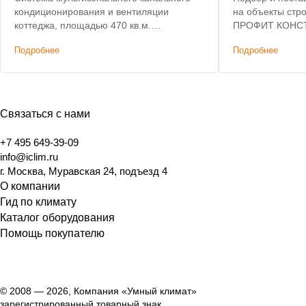
кондиционирования и вентиляции
на объекты стр
коттеджа, площадью 470 кв.м.
ПРОФИТ КОНСТ
Уменьшение сметы на 850 тыс. рублей.
инженерная под
Подробнее
Подробнее
на оборудовани
Связаться с нами
+7 495 649-39-09
info@iclim.ru
г. Москва, Муравская 24, подъезд 4
О компании
Гид по климату
Каталог оборудования
Помощь покупателю
© 2008 — 2026, Компания «Умный климат»
зарегистрированный товарный знак