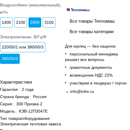
Воздухообмен (максимальный),
м³/ч
Все товары Тепломаш
1400
2100
2800
3150
Все товары категории
Электропитание, В/Гц/Ф
Для юрлиц — без наценок
220/50/1 или 380/50/3
персональный менеджер
380/50/3
решает все вопросы
грамотные документы
возмещение НДС 22%
Характеристики
участвуем в тендерах / торгах
Гарантия
:
2 года
→
info@iclim.ru
Страна бренда
:
Россия
Серия
:
300 Призма 2
Модель
:
КЭВ-12П3047Е
Тип товара/оборудования
:
Электрическая тепловая завеса