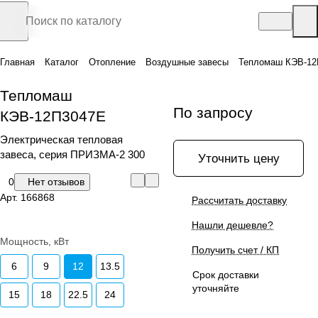
Главная
Каталог
Отопление
Воздушные завесы
Тепломаш КЭВ-12
Тепломаш
По запросу
КЭВ-12П3047Е
Электрическая тепловая
завеса, серия ПРИЗМА-2 300
Уточнить цену
0
Нет отзывов
Арт.
166868
Рассчитать доставку
Нашли дешевле?
Мощность, кВт
Получить счет / КП
6
9
12
13.5
Срок доставки
уточняйте
15
18
22.5
24