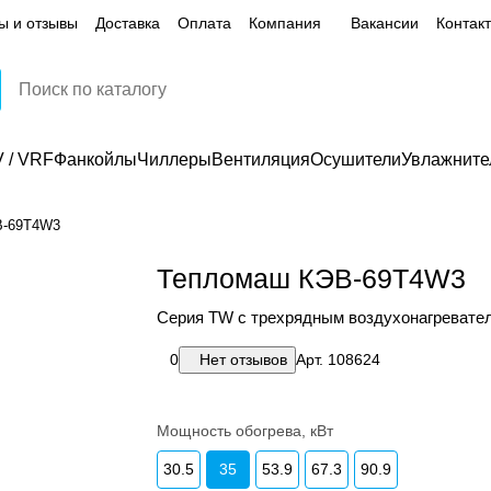
ы и отзывы
Доставка
Оплата
Компания
Вакансии
Контак
 / VRF
Фанкойлы
Чиллеры
Вентиляция
Осушители
Увлажните
В-69Т4W3
Тепломаш КЭВ-69Т4W3
Серия ТW с трехрядным воздухонагревате
0
Нет отзывов
Арт.
108624
Мощность обогрева, кВт
30.5
35
53.9
67.3
90.9