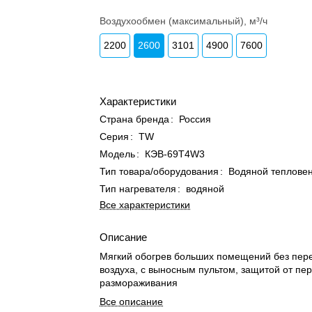
Воздухообмен (максимальный), м³/ч
2200
2600
3101
4900
7600
Характеристики
Страна бренда
:
Россия
Серия
:
ТW
Модель
:
КЭВ-69Т4W3
Тип товара/оборудования
:
Водяной теплове
Тип нагревателя
:
водяной
Все характеристики
Описание
Мягкий обогрев больших помещений без пер
воздуха, с выносным пультом, защитой от пер
размораживания
Все описание