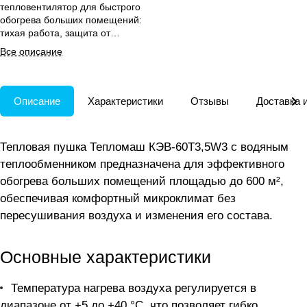
тепловентилятор для быстрого
обогрева больших помещений:
тихая работа, защита от
перегрева и размораживания,
Все описание
пульт в комплекте.
Описание
Характеристики
Отзывы
Доставка 
Тепловая пушка Тепломаш КЭВ-60Т3,5W3 с водяным
теплообменником предназначена для эффективного
обогрева больших помещений площадью до 600 м²,
обеспечивая комфортный микроклимат без
пересушивания воздуха и изменения его состава.
Основные характеристики
Температура нагрева воздуха регулируется в
диапазоне от +5 до +40 °С, что позволяет гибко