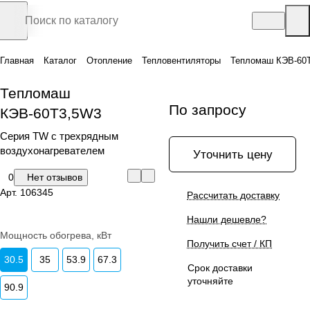
Главная
Каталог
Отопление
Тепловентиляторы
Тепломаш КЭВ-60
Тепломаш
По запросу
КЭВ-60Т3,5W3
Серия ТW с трехрядным
воздухонагревателем
Уточнить цену
0
Нет отзывов
Арт.
106345
Рассчитать доставку
Нашли дешевле?
Мощность обогрева, кВт
Получить счет / КП
30.5
35
53.9
67.3
Срок доставки
уточняйте
90.9