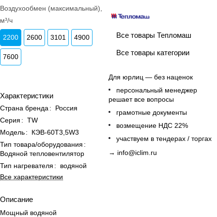
Воздухообмен (максимальный),
м³/ч
Все товары Тепломаш
2200
2600
3101
4900
Все товары категории
7600
Для юрлиц — без наценок
персональный менеджер
Характеристики
решает все вопросы
Страна бренда
:
Россия
грамотные документы
Серия
:
ТW
возмещение НДС 22%
Модель
:
КЭВ-60Т3,5W3
участвуем в тендерах / торгах
Тип товара/оборудования
:
→
info@iclim.ru
Водяной тепловентилятор
Тип нагревателя
:
водяной
Все характеристики
Описание
Мощный водяной