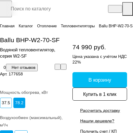
Главная
Каталог
Отопление
Тепловентиляторы
Ballu BHP-W2-70-
Ballu BHP-W2-70-SF
74 990 руб.
Водяной тепловентилятор,
серия W2-SF
Цена указана с учётом НДС
22%
0
Нет отзывов
Арт.
177658
В корзину
Мощность обогрева, кВт
Купить в 1 клик
37.5
78.2
Рассчитать доставку
Воздухообмен (максимальный),
Нашли дешевле?
м³/ч
Получить счет / КП