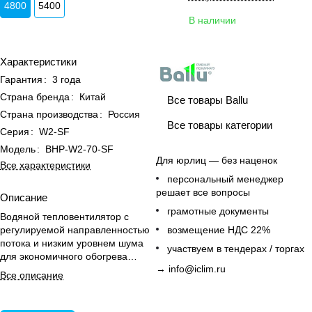
4800
5400
В наличии
Характеристики
Гарантия
:
3 года
Страна бренда
:
Китай
Все товары Ballu
Страна производства
:
Россия
Все товары категории
Серия
:
W2-SF
Модель
:
BHP-W2-70-SF
Для юрлиц — без наценок
Все характеристики
персональный менеджер
решает все вопросы
Описание
грамотные документы
Водяной тепловентилятор с
регулируемой направленностью
возмещение НДС 22%
потока и низким уровнем шума
участвуем в тендерах / торгах
для экономичного обогрева
→
info@iclim.ru
больших производственных
Все описание
помещений.