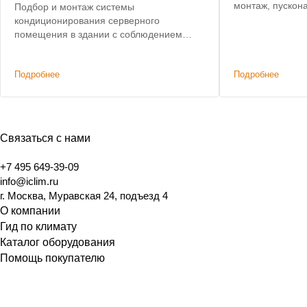
монтаж, пускон
Подбор и монтаж системы
кондиционирования серверного
помещения в здании с соблюдением
требований комитета по
государственному контролю,
Подробнее
Подробнее
использованию и охране памятников
истории и культуры Санкт-Петербурга.
Связаться с нами
+7 495 649-39-09
info@iclim.ru
г. Москва, Муравская 24, подъезд 4
О компании
Гид по климату
Каталог оборудования
Помощь покупателю