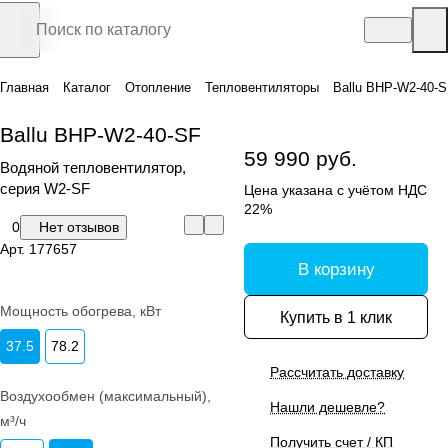
Главная
Каталог
Отопление
Тепловентиляторы
Ballu BHP-W2-40-
Ballu BHP-W2-40-SF
59 990 руб.
Водяной тепловентилятор,
серия W2-SF
Цена указана с учётом НДС
22%
0
Нет отзывов
Арт.
177657
В корзину
Мощность обогрева, кВт
Купить в 1 клик
37.5
78.2
Рассчитать доставку
Воздухообмен (максимальный),
Нашли дешевле?
м³/ч
Получить счет / КП