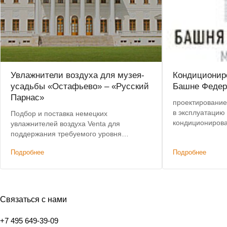
Увлажнители воздуха для музея-
Кондиционир
усадьбы «Остафьево» – «Русский
Башне Федер
Парнас»
проектирование,
в эксплуатацию
Подбор и поставка немецких
кондиционирова
увлажнителей воздуха Venta для
помещении 105
поддержания требуемого уровня
влажности в помещениях
Подробнее
Подробнее
государственного музея. Предоставлена
скидка на оборудование.
Связаться с нами
+7 495 649-39-09