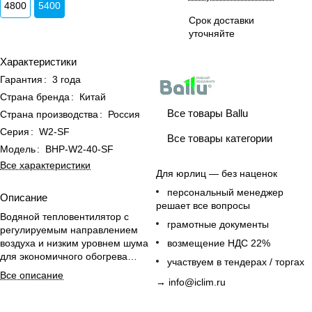
4800
5400
Срок доставки
уточняйте
Характеристики
Гарантия
:
3 года
Страна бренда
:
Китай
Все товары Ballu
Страна производства
:
Россия
Серия
:
W2-SF
Все товары категории
Модель
:
BHP-W2-40-SF
Все характеристики
Для юрлиц — без наценок
персональный менеджер
Описание
решает все вопросы
Водяной тепловентилятор с
грамотные документы
регулируемым направлением
воздуха и низким уровнем шума
возмещение НДС 22%
для экономичного обогрева
участвуем в тендерах / торгах
больших производственных
Все описание
→
info@iclim.ru
помещений.