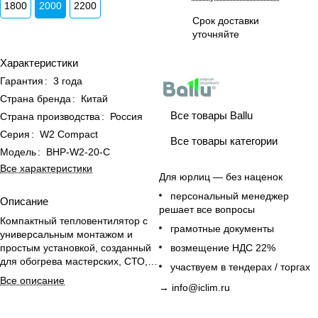
1800
2000
2200
Срок доставки
уточняйте
Характеристики
Гарантия
:
3 года
Страна бренда
:
Китай
Все товары Ballu
Страна производства
:
Россия
Серия
:
W2 Compact
Все товары категории
Модель
:
BHP-W2-20-С
Все характеристики
Для юрлиц — без наценок
персональный менеджер
Описание
решает все вопросы
Компактный тепловентилятор с
грамотные документы
универсальным монтажом и
простым установкой, созданный
возмещение НДС 22%
для обогрева мастерских, СТО,
участвуем в тендерах / торгах
гаражей и торговых помещений.
Все описание
→
info@iclim.ru