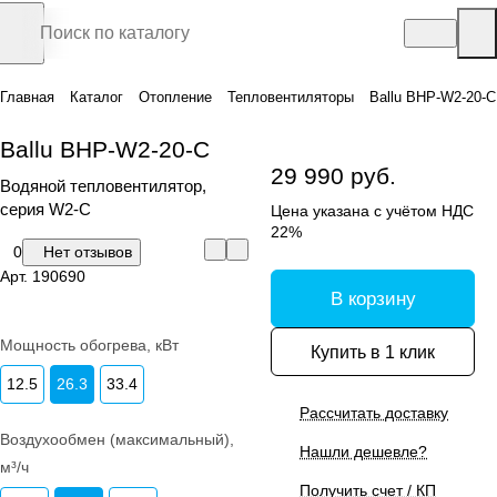
Главная
Каталог
Отопление
Тепловентиляторы
Ballu BHP-W2-20-С
Ballu BHP-W2-20-С
29 990 руб.
Водяной тепловентилятор,
серия W2-C
Цена указана с учётом НДС
22%
0
Нет отзывов
Арт.
190690
В корзину
Мощность обогрева, кВт
Купить в 1 клик
12.5
26.3
33.4
Рассчитать доставку
Воздухообмен (максимальный),
Нашли дешевле?
м³/ч
Получить счет / КП