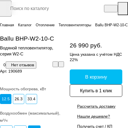
Главная
Каталог
Отопление
Тепловентиляторы
Ballu BHP-W2-10-С
Ballu BHP-W2-10-С
26 990 руб.
Водяной тепловентилятор,
серия W2-C
Цена указана с учётом НДС
22%
0
Нет отзывов
Арт.
190689
В корзину
Мощность обогрева, кВт
Купить в 1 клик
12.5
26.3
33.4
Рассчитать доставку
Воздухообмен (максимальный),
Нашли дешевле?
м³/ч
Получить счет / КП