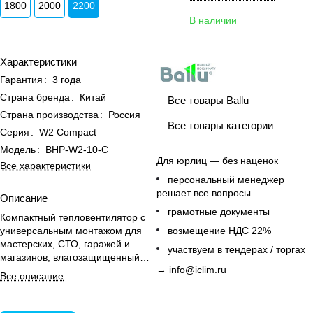
1800
2000
2200
В наличии
Характеристики
Гарантия
:
3 года
Страна бренда
:
Китай
Все товары Ballu
Страна производства
:
Россия
Все товары категории
Серия
:
W2 Compact
Модель
:
BHP-W2-10-С
Для юрлиц — без наценок
Все характеристики
персональный менеджер
решает все вопросы
Описание
грамотные документы
Компактный тепловентилятор с
универсальным монтажом для
возмещение НДС 22%
мастерских, СТО, гаражей и
участвуем в тендерах / торгах
магазинов; влагозащищенный
→
info@iclim.ru
корпус, простой монтаж.
Все описание