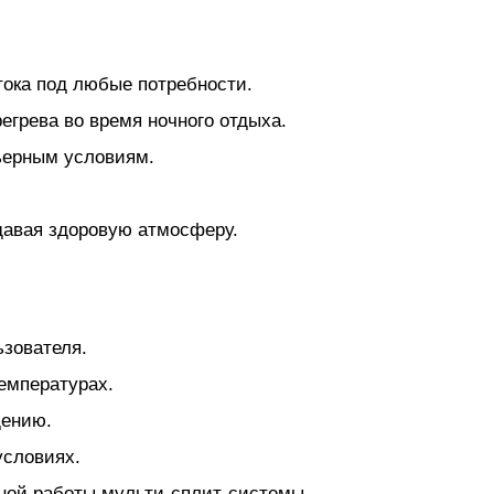
тока под любые потребности.
грева во время ночного отдыха.
ьерным условиям.
здавая здоровую атмосферу.
ьзователя.
емпературах.
щению.
условиях.
нной работы мульти-сплит-системы.