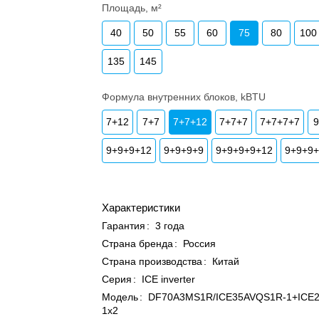
Площадь, м²
40
50
55
60
75
80
100
135
145
Формула внутренних блоков, kBTU
7+12
7+7
7+7+12
7+7+7
7+7+7+7
9+9+9+12
9+9+9+9
9+9+9+9+12
9+9+9
Характеристики
Гарантия
:
3 года
Страна бренда
:
Россия
Страна производства
:
Китай
Серия
:
ICE inverter
Модель
:
DF70A3MS1R/ICE35AVQS1R-1+ICE
1x2