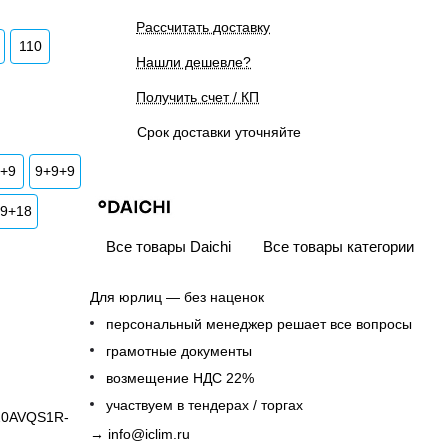
Рассчитать доставку
110
Нашли дешевле?
Получить счет / КП
Срок доставки уточняйте
9+9
9+9+9
+9+18
Все товары Daichi
Все товары категории
Для юрлиц — без наценок
персональный менеджер решает все вопросы
грамотные документы
возмещение НДС 22%
участвуем в тендерах / торгах
20AVQS1R-
→
info@iclim.ru