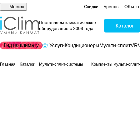
Москва
Скидки
Бренды
Объект
Поставляем климатическое
Каталог
оборудование с 2008 года
Гид по климату
Услуги
Кондиционеры
Мульти-сплит
VRV
Главная
Каталог
Мульти-сплит-системы
Комплекты мульти-сплит