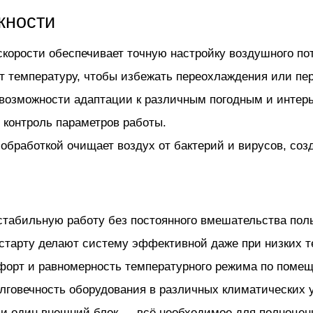
жности
скорости обеспечивает точную настройку воздушного по
 температуру, чтобы избежать переохлаждения или пере
возможности адаптации к различным погодным и интер
контроль параметров работы.
обработкой очищает воздух от бактерий и вирусов, со
стабильную работу без постоянного вмешательства пол
 старту делают систему эффективной даже при низких т
форт и равномерность температурного режима по поме
олговечность оборудования в различных климатических 
а и один внешний блок — всё необходимое для полноце