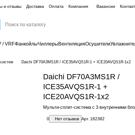
ы и отзывы
Доставка
Оплата
Компания
Вакансии
Контак
 / VRF
Фанкойлы
Чиллеры
Вентиляция
Осушители
Увлажните
-систем
Daichi DF70A3MS1R / ICE35AVQS1R-1 + ICE20AVQS1R-1x2
Daichi DF70A3MS1R /
ICE35AVQS1R-1 +
ICE20AVQS1R-1x2
Мульти-сплит-система с 3 внутренними бл
0
Нет отзывов
Арт.
182382