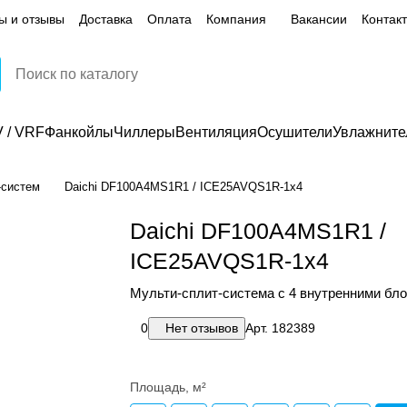
ы и отзывы
Доставка
Оплата
Компания
Вакансии
Контак
 / VRF
Фанкойлы
Чиллеры
Вентиляция
Осушители
Увлажните
-систем
Daichi DF100A4MS1R1 / ICE25AVQS1R-1x4
Daichi DF100A4MS1R1 /
ICE25AVQS1R-1x4
Мульти-сплит-система с 4 внутренними бл
0
Нет отзывов
Арт.
182389
Площадь, м²