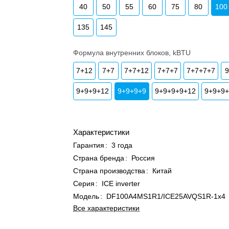
40
50
55
60
75
80
100
135
145
Формула внутренних блоков, kBTU
7+12
7+7
7+7+12
7+7+7
7+7+7+7
9+9+9+12
9+9+9+9
9+9+9+9+12
9+9+9
Характеристики
Гарантия
:
3 года
Страна бренда
:
Россия
Страна производства
:
Китай
Серия
:
ICE inverter
Модель
:
DF100A4MS1R1/ICE25AVQS1R-1x4
Все характеристики