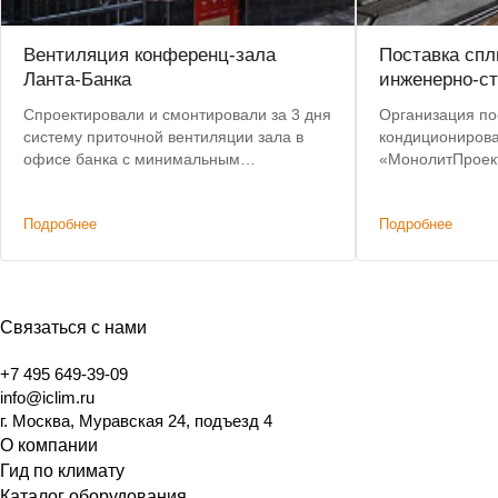
Вентиляция конференц-зала
Поставка спл
Ланта-Банка
инженерно-с
Спроектировали и смонтировали за 3 дня
Организация по
систему приточной вентиляции зала в
кондиционирова
офисе банка с минимальным
«МонолитПроек
вмешательством в конструктивные
Предоставлены 
элементы здания.
оборудование.
Подробнее
Подробнее
Связаться с нами
+7 495 649-39-09
info@iclim.ru
г. Москва, Муравская 24, подъезд 4
О компании
Гид по климату
Каталог оборудования