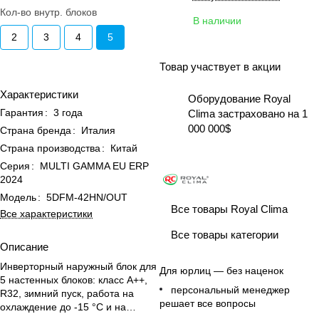
Кол-во внутр. блоков
В наличии
2
3
4
5
Товар участвует в акции
Характеристики
Оборудование Royal
Гарантия
:
3 года
Clima застраховано на 1
000 000$
Страна бренда
:
Италия
Страна производства
:
Китай
Серия
:
MULTI GAMMA EU ERP
2024
Модель
:
5DFM-42HN/OUT
Все товары Royal Clima
Все характеристики
Все товары категории
Описание
Инверторный наружный блок для
Для юрлиц — без наценок
5 настенных блоков: класс A++,
персональный менеджер
R32, зимний пуск, работа на
решает все вопросы
охлаждение до -15 °C и на