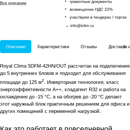
обогрев до -20 °C.
грамотные документы
Все описание
возмещение НДС 22%
участвуем в тендерах / торгах
→
info@iclim.ru
Описание
Характеристики
Отзывы
Доставка 
Royal Clima 5DFM-42HN/OUT рассчитан на подключение
до 5 внутренних блоков и подходит для обслуживания
2
площади до 125 м
. Инверторная технология, класс
энергоэффективности A++, хладагент R32 и работа на
охлаждение до -15 °C, а на обогрев до -20 °C делают
этот наружный блок практичным решением для офиса и
других помещений с переменной нагрузкой.
Как это работает в повседневной