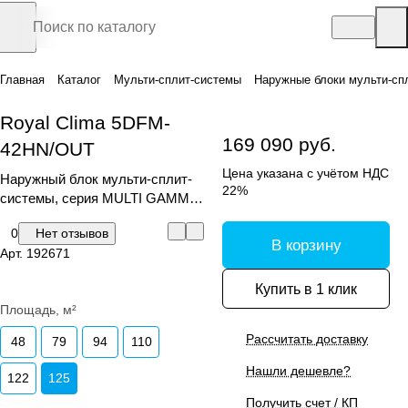
Главная
Каталог
Мульти-сплит-системы
Наружные блоки мульти-сп
Royal Clima 5DFM-
169 090 руб.
42HN/OUT
Цена указана с учётом НДС
Наружный блок мульти-сплит-
22%
системы, серия MULTI GAMMA
EU ERP 2024
0
Нет отзывов
В корзину
Арт.
192671
Купить в 1 клик
Площадь, м²
Рассчитать доставку
48
79
94
110
Нашли дешевле?
122
125
Получить счет / КП