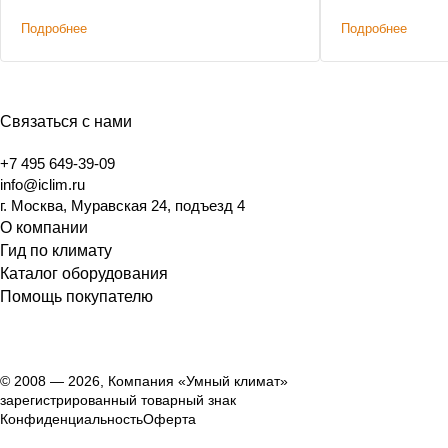
восстановлена работоспособность
Уменьшение сме
Подробнее
Подробнее
системы кондиционирования на 19, 20 и
21 этажах апарт-отеля
Связаться с нами
+7 495 649-39-09
info@iclim.ru
г. Москва, Муравская 24, подъезд 4
О компании
Гид по климату
Каталог оборудования
Помощь покупателю
© 2008 — 2026, Компания «Умный климат»
зарегистрированный товарный знак
Конфиденциальность
Оферта