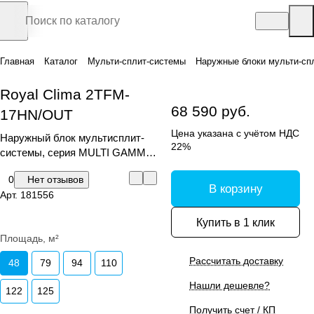
Главная
Каталог
Мульти-сплит-системы
Наружные блоки мульти-сп
Royal Clima 2TFM-
68 590 руб.
17HN/OUT
Цена указана с учётом НДС
Наружный блок мультисплит-
22%
системы, серия MULTI GAMMA
EU ERP 2024
0
Нет отзывов
В корзину
Арт.
181556
Купить в 1 клик
Площадь, м²
Рассчитать доставку
48
79
94
110
Нашли дешевле?
122
125
Получить счет / КП