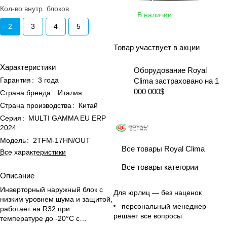
Кол-во внутр. блоков
В наличии
2
3
4
5
Товар участвует в акции
Характеристики
Оборудование Royal
Гарантия
:
3 года
Clima застраховано на 1
000 000$
Страна бренда
:
Италия
Страна производства
:
Китай
Серия
:
MULTI GAMMA EU ERP
2024
Модель
:
2TFM-17HN/OUT
Все товары Royal Clima
Все характеристики
Все товары категории
Описание
Инверторный наружный блок с
Для юрлиц — без наценок
низким уровнем шума и защитой,
персональный менеджер
работает на R32 при
решает все вопросы
температуре до -20°C с