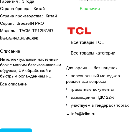
Гарантия
:
3 года
Страна бренда
:
Китай
В наличии
Страна производства
:
Китай
Серия
:
BreezeIN PRO
Модель
:
TACM-TP12INV/R
Все характеристики
Все товары TCL
Описание
Все товары категории
Интеллектуальный настенный
блок с мягким безсквозняковым
Для юрлиц — без наценок
обдувом, UV-обработкой и
персональный менеджер
быстрым охлаждением и
решает все вопросы
обогревом для офиса.
Все описание
грамотные документы
возмещение НДС 22%
участвуем в тендерах / торгах
→
info@iclim.ru