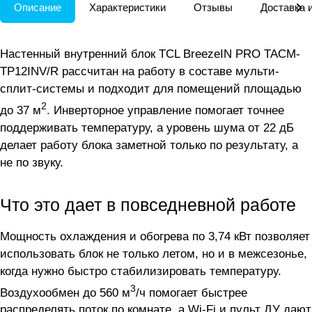
Описание
Характеристики
Отзывы
Доставка 
Настенный внутренний блок TCL BreezeIN PRO TACM-
TP12INV/R рассчитан на работу в составе мульти-
сплит-системы и подходит для помещений площадью
2
до 37 м
. Инверторное управление помогает точнее
поддерживать температуру, а уровень шума от 22 дБ
делает работу блока заметной только по результату, а
не по звуку.
Что это дает в повседневной работе
Мощность охлаждения и обогрева по 3,74 кВт позволяет
использовать блок не только летом, но и в межсезонье,
когда нужно быстро стабилизировать температуру.
3
Воздухообмен до 560 м
/ч помогает быстрее
распределять поток по комнате, а Wi-Fi и пульт ДУ дают