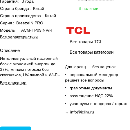
Гарантия
:
3 года
Страна бренда
:
Китай
В наличии
Страна производства
:
Китай
Серия
:
BreezeIN PRO
Модель
:
TACM-TP09INV/R
Все характеристики
Все товары TCL
Описание
Все товары категории
Интеллектуальный настенный
блок с экономией энергии до
Для юрлиц — без наценок
37%, мягким потоком без
персональный менеджер
сквозняков, UV-лампой и Wi-Fi-
решает все вопросы
управлением.
Все описание
грамотные документы
возмещение НДС 22%
участвуем в тендерах / торгах
→
info@iclim.ru