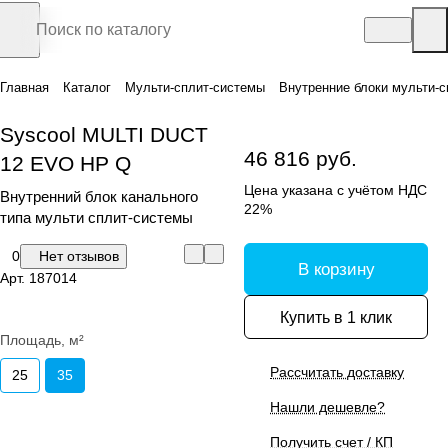
Главная
Каталог
Мульти-сплит-системы
Внутренние блоки мульти-с
Syscool MULTI DUCT
46 816 руб.
12 EVO HP Q
Цена указана с учётом НДС
Внутренний блок канального
22%
типа мульти сплит-системы
0
Нет отзывов
В корзину
Арт.
187014
Купить в 1 клик
Площадь, м²
Рассчитать доставку
25
35
Нашли дешевле?
Получить счет / КП