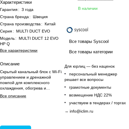
Характеристики
В наличии
Гарантия
:
3 года
Страна бренда
:
Швеция
Страна производства
:
Китай
Серия
:
MULTI DUCT EVO
Модель
:
MULTI DUCT 12 EVO
Все товары Syscool
HP Q
Все характеристики
Все товары категории
Описание
Для юрлиц — без наценок
Скрытый канальный блок с Wi-Fi
персональный менеджер
управлением и дренажной
решает все вопросы
помпой для комплексного
грамотные документы
охлаждения, обогрева и
вентиляции нескольких
возмещение НДС 22%
Все описание
помещений.
участвуем в тендерах / торгах
→
info@iclim.ru