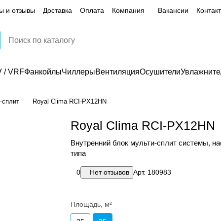
ы и отзывы
Доставка
Оплата
Компания
Вакансии
Контак
 / VRF
Фанкойлы
Чиллеры
Вентиляция
Осушители
Увлажните
-сплит
Royal Clima RCI-PX12HN
Royal Clima RCI-PX12HN
Внутренний блок мульти-сплит системы, на
типа
0
Нет отзывов
Арт.
180983
Площадь, м²