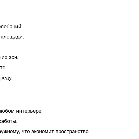
олебаний.
й площади.
чих зон.
те.
реду.
 любом интерьере.
работы.
ужному, что экономит пространство