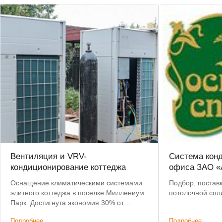
Вентиляция и VRV-
Система кон
кондиционирование коттеджа
офиса ЗАО «
Оснащение климатическими системами
Подбор, постав
элитного коттеджа в поселке Миллениум
потолочной спли
Парк. Достигнута экономия 30% от
стоимости оборудования за счет
Подробнее
Подробнее