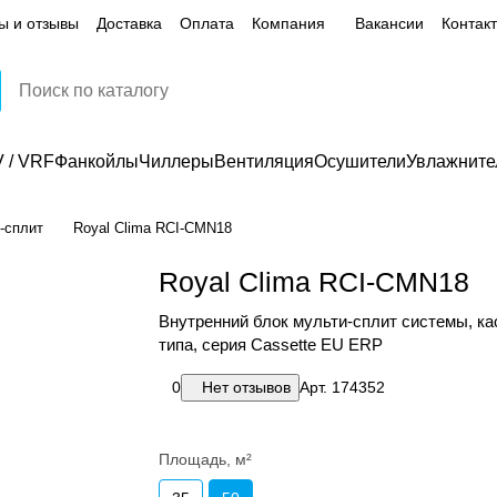
ы и отзывы
Доставка
Оплата
Компания
Вакансии
Контак
 / VRF
Фанкойлы
Чиллеры
Вентиляция
Осушители
Увлажните
-сплит
Royal Clima RCI-CMN18
Royal Clima RCI-CMN18
Внутренний блок мульти-сплит системы, ка
типа, серия Cassette EU ERP
0
Нет отзывов
Арт.
174352
Площадь, м²