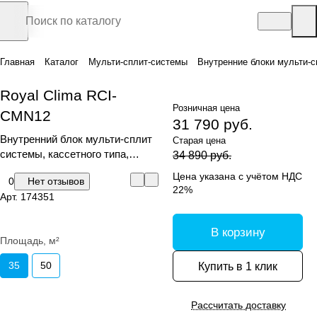
Главная
Каталог
Мульти-сплит-системы
Внутренние блоки мульти-с
Royal Clima RCI-
Розничная цена
CMN12
31 790 руб.
Внутренний блок мульти-сплит
Старая цена
системы, кассетного типа,
34 890 руб.
серия Cassette EU ERP
Цена указана с учётом НДС
0
Нет отзывов
22%
Арт.
174351
В корзину
Площадь, м²
35
50
Купить в 1 клик
Рассчитать доставку