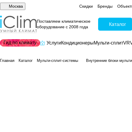
Москва
Скидки
Бренды
Объект
Поставляем климатическое
Каталог
оборудование с 2008 года
Гид по климату
Услуги
Кондиционеры
Мульти-сплит
VRV
Главная
Каталог
Мульти-сплит-системы
Внутренние блоки мульти