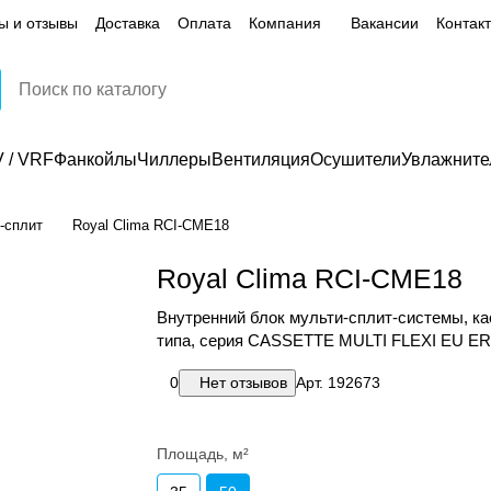
ы и отзывы
Доставка
Оплата
Компания
Вакансии
Контак
 / VRF
Фанкойлы
Чиллеры
Вентиляция
Осушители
Увлажните
-сплит
Royal Clima RCI-CME18
Royal Clima RCI-CME18
Внутренний блок мульти-сплит-системы, ка
типа, серия CASSETTE MULTI FLEXI EU ERP
0
Нет отзывов
Арт.
192673
Площадь, м²