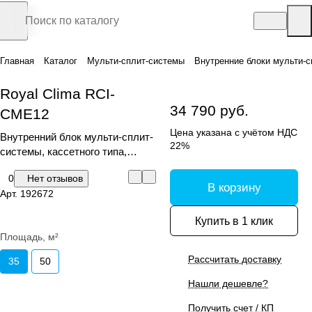
Главная
Каталог
Мульти-сплит-системы
Внутренние блоки мульти-с
Royal Clima RCI-
34 790 руб.
CME12
Цена указана с учётом НДС
Внутренний блок мульти-сплит-
22%
системы, кассетного типа,
серия CASSETTE MULTI FLEXI
0
Нет отзывов
EU ERP Inverter
В корзину
Арт.
192672
Купить в 1 клик
Площадь, м²
Рассчитать доставку
35
50
Нашли дешевле?
Получить счет / КП