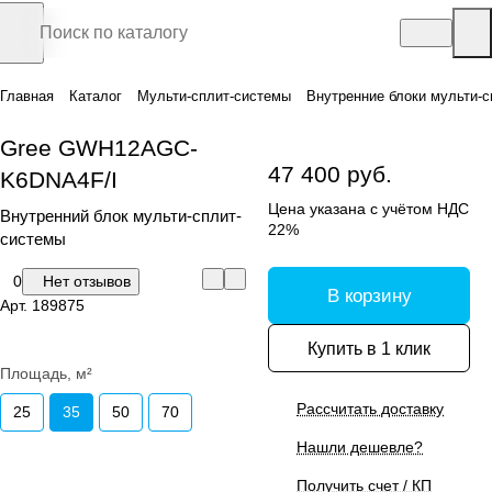
Главная
Каталог
Мульти-сплит-системы
Внутренние блоки мульти-с
Gree GWH12AGC-
47 400 руб.
K6DNA4F/I
Цена указана с учётом НДС
Внутренний блок мульти-сплит-
22%
системы
0
Нет отзывов
В корзину
Арт.
189875
Купить в 1 клик
Площадь, м²
Рассчитать доставку
25
35
50
70
Нашли дешевле?
Получить счет / КП