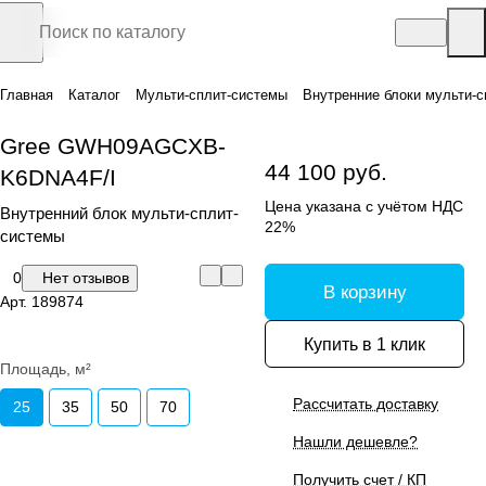
Главная
Каталог
Мульти-сплит-системы
Внутренние блоки мульти-с
Gree GWH09AGCXB-
44 100 руб.
K6DNA4F/I
Цена указана с учётом НДС
Внутренний блок мульти-сплит-
22%
системы
0
Нет отзывов
В корзину
Арт.
189874
Купить в 1 клик
Площадь, м²
Рассчитать доставку
25
35
50
70
Нашли дешевле?
Получить счет / КП