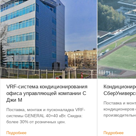
VRF-система кондиционирования
Кондиционир
офиса управляющей компании С
СберУниверс
Джи М
Поставка и мон
кондиционеров
Поставка, монтаж и пусконаладка VRF-
производительностью
системы GENERAL 40+40 кВт. Скидка:
тендере: предл
более 30% от розничных цен.
поставки и сама
Подробнее
Подробнее
оборудование.