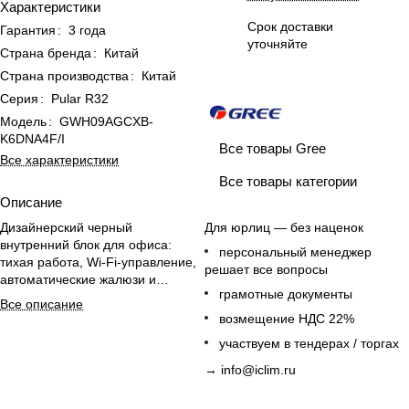
Характеристики
Срок доставки
Гарантия
:
3 года
уточняйте
Страна бренда
:
Китай
Страна производства
:
Китай
Серия
:
Pular R32
Модель
:
GWH09AGCXB-
K6DNA4F/I
Все товары Gree
Все характеристики
Все товары категории
Описание
Дизайнерский черный
Для юрлиц — без наценок
внутренний блок для офиса:
персональный менеджер
тихая работа, Wi-Fi-управление,
решает все вопросы
автоматические жалюзи и
грамотные документы
пылевой фильтр.
Все описание
возмещение НДС 22%
участвуем в тендерах / торгах
→
info@iclim.ru