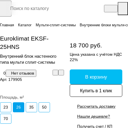
Главная
Каталог
Мульти-сплит-системы
Внутренние блоки мульти-с
Euroklimat EKSF-
18 700 руб.
25HNS
Цена указана с учётом НДС
Внутренний блок настенного
22%
типа мульти сплит-системы
0
Нет отзывов
В корзину
Арт.
179905
Купить в 1 клик
Площадь, м²
Рассчитать доставку
23
26
35
50
Нашли дешевле?
70
Получить счет / КП