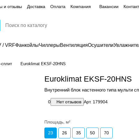
ы и отзывы
Доставка
Оплата
Компания
Вакансии
Контак
 / VRF
Фанкойлы
Чиллеры
Вентиляция
Осушители
Увлажните
-сплит
Euroklimat EKSF-20HNS
Euroklimat EKSF-20HNS
Внутренний блок настенного типа мульти с
0
Нет отзывов
Арт.
179904
Площадь, м²
23
26
35
50
70