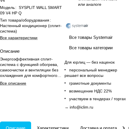
V4
или аналоге
Модель
:
SYSPLIT WALL SMART
09 V4 HP Q
Тип товара/оборудования
:
Настенный кондиционер (сплит-
система)
Все товары Systemair
Все характеристики
Все товары категории
Описание
Энергоэффективная сплит-
Для юрлиц — без наценок
система с функцией обогрева,
самоочистки и вентиляции без
персональный менеджер
охлаждения для комфортного
решает все вопросы
домашнего климата.
Все описание
грамотные документы
возмещение НДС 22%
участвуем в тендерах / торгах
→
info@iclim.ru
Описание
Характеристики
Доставка и оплата