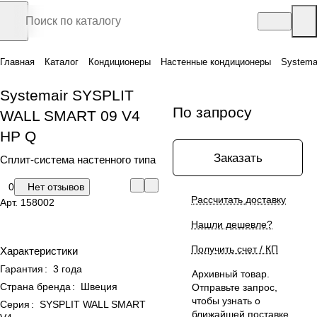
Главная
Каталог
Кондиционеры
Настенные кондиционеры
Systema
Systemair SYSPLIT
По запросу
WALL SMART 09 V4
HP Q
Заказать
Сплит-система настенного типа
0
Нет отзывов
Рассчитать доставку
Арт.
158002
Нашли дешевле?
Получить счет / КП
Характеристики
Гарантия
:
3 года
Архивный товар.
Страна бренда
:
Швеция
Отправьте запрос,
чтобы узнать о
Серия
:
SYSPLIT WALL SMART
ближайшей поставке