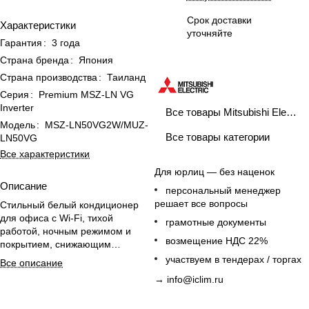
Срок доставки
Характеристики
уточняйте
Гарантия
:
3 года
Страна бренда
:
Япония
Страна производства
:
Таиланд
Серия
:
Premium MSZ-LN VG
Inverter
Все товары Mitsubishi Electric
Модель
:
MSZ-LN50VG2W/MUZ-
Все товары категории
LN50VG
Все характеристики
Для юрлиц — без наценок
Описание
персональный менеджер
решает все вопросы
Стильный белый кондиционер
для офиса с Wi-Fi, тихой
грамотные документы
работой, ночным режимом и
возмещение НДС 22%
покрытием, снижающим
оседание пыли.
участвуем в тендерах / торгах
Все описание
→
info@iclim.ru