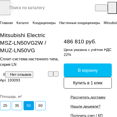
Главная
Каталог
Кондиционеры
Настенные кондиционеры
Mitsubi
Mitsubishi Electric
486 810 руб.
MSZ-LN50VG2W /
MUZ-LN50VG
Цена указана с учётом НДС
22%
Сплит-система настенного типа,
серия LN
В корзину
0
Нет отзывов
Арт.
193093
Купить в 1 клик
Площадь, м²
Рассчитать доставку
25
35
50
60
Нашли дешевле?
Получить счет / КП