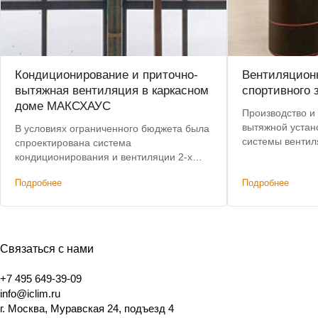
Кондиционирование и приточно-
Вентиляционн
вытяжная вентиляция в каркасном
спортивного 
доме МАКСХАУС
Производство и 
вытяжной устан
В условиях ограниченного бюджета была
системы вентил
спроектирована система
центре Москвы.
кондиционирования и вентиляции 2-х
с 8 до 4 недель.
этажного дома, не уступающая по
Подробнее
Подробнее
характеристикам премиальным
решениям. Дополнительным условием
было сохранение высоты потолков.
Связаться с нами
+7 495 649-39-09
info@iclim.ru
г. Москва, Муравская 24, подъезд 4