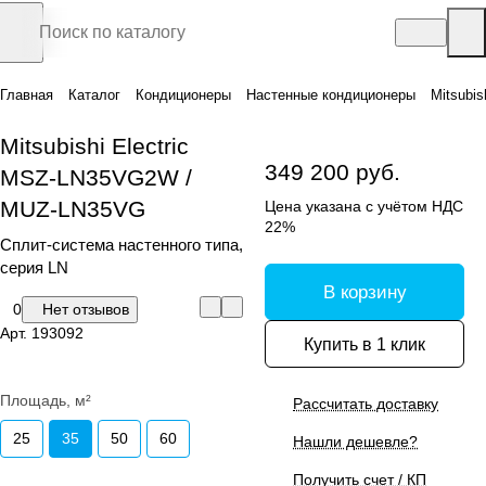
Главная
Каталог
Кондиционеры
Настенные кондиционеры
Mitsubi
Mitsubishi Electric
349 200 руб.
MSZ-LN35VG2W /
MUZ-LN35VG
Цена указана с учётом НДС
22%
Сплит-система настенного типа,
серия LN
В корзину
0
Нет отзывов
Арт.
193092
Купить в 1 клик
Площадь, м²
Рассчитать доставку
25
35
50
60
Нашли дешевле?
Получить счет / КП