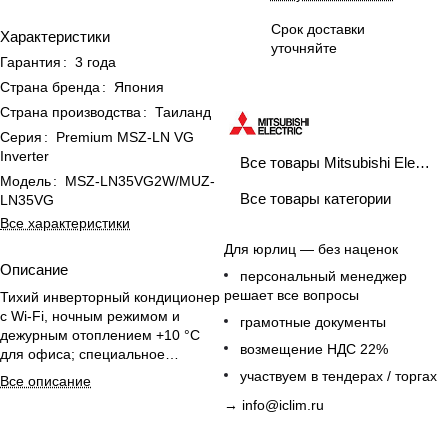
Срок доставки
Характеристики
уточняйте
Гарантия
:
3 года
Страна бренда
:
Япония
Страна производства
:
Таиланд
Серия
:
Premium MSZ-LN VG
Inverter
Все товары Mitsubishi Electric
Модель
:
MSZ-LN35VG2W/MUZ-
Все товары категории
LN35VG
Все характеристики
Для юрлиц — без наценок
Описание
персональный менеджер
решает все вопросы
Тихий инверторный кондиционер
с Wi-Fi, ночным режимом и
грамотные документы
дежурным отоплением +10 °C
возмещение НДС 22%
для офиса; специальное
покрытие защищает от пыли.
участвуем в тендерах / торгах
Все описание
→
info@iclim.ru