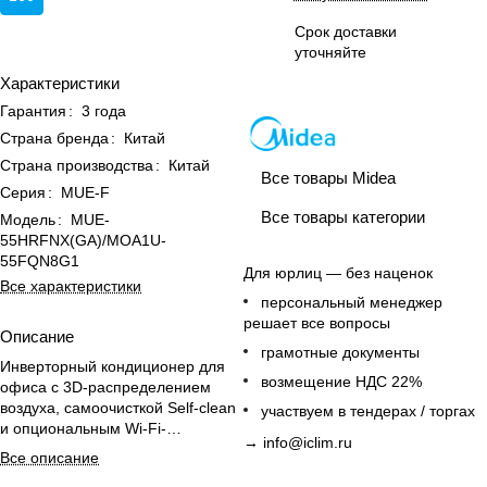
Срок доставки
уточняйте
Характеристики
Гарантия
:
3 года
Страна бренда
:
Китай
Страна производства
:
Китай
Все товары Midea
Серия
:
MUE-F
Все товары категории
Модель
:
MUE-
55HRFNX(GA)/MOA1U-
55FQN8G1
Для юрлиц — без наценок
Все характеристики
персональный менеджер
решает все вопросы
Описание
грамотные документы
Инверторный кондиционер для
возмещение НДС 22%
офиса с 3D-распределением
воздуха, самоочисткой Self-clean
участвуем в тендерах / торгах
и опциональным Wi-Fi-
→
info@iclim.ru
управлением, рассчитан на
Все описание
большие помещения.