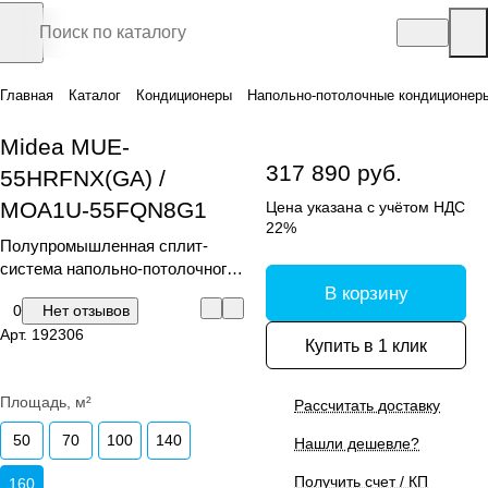
Главная
Каталог
Кондиционеры
Напольно-потолочные кондиционер
Midea MUE-
317 890 руб.
55HRFNX(GA) /
MOA1U-55FQN8G1
Цена указана с учётом НДС
22%
Полупромышленная сплит-
система напольно-потолочного
типа, серия MUE-F
В корзину
0
Нет отзывов
Арт.
192306
Купить в 1 клик
Площадь, м²
Рассчитать доставку
50
70
100
140
Нашли дешевле?
Получить счет / КП
160