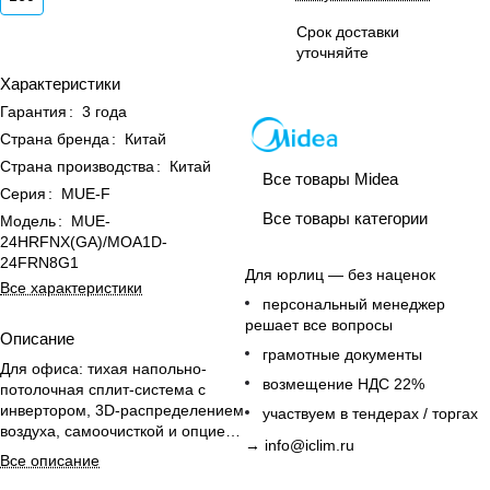
Срок доставки
уточняйте
Характеристики
Гарантия
:
3 года
Страна бренда
:
Китай
Страна производства
:
Китай
Все товары Midea
Серия
:
MUE-F
Все товары категории
Модель
:
MUE-
24HRFNX(GA)/MOA1D-
24FRN8G1
Для юрлиц — без наценок
Все характеристики
персональный менеджер
решает все вопросы
Описание
грамотные документы
Для офиса: тихая напольно-
возмещение НДС 22%
потолочная сплит-система с
инвертором, 3D-распределением
участвуем в тендерах / торгах
воздуха, самоочисткой и опцией
→
info@iclim.ru
Wi-Fi-управления.
Все описание