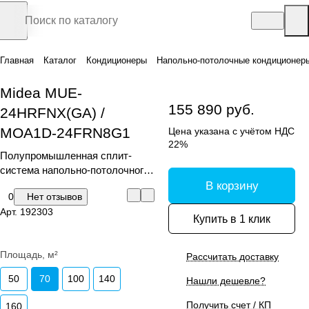
Главная
Каталог
Кондиционеры
Напольно-потолочные кондиционер
Midea MUE-
155 890 руб.
24HRFNX(GA) /
MOA1D-24FRN8G1
Цена указана с учётом НДС
22%
Полупромышленная сплит-
система напольно-потолочного
типа, серия MUE-F
В корзину
0
Нет отзывов
Арт.
192303
Купить в 1 клик
Площадь, м²
Рассчитать доставку
50
70
100
140
Нашли дешевле?
Получить счет / КП
160