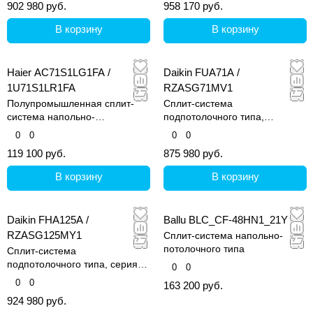
902 980 руб.
958 170 руб.
В корзину
В корзину
Haier AC71S1LG1FA /
Daikin FUA71A /
1U71S1LR1FA
RZASG71MV1
Полупромышленная сплит-
Сплит-система
система напольно-
подпотолочного типа,
потолочного типа, серия R32
четырехпотолочная
0
0
0
0
Eco
119 100 руб.
875 980 руб.
В корзину
В корзину
Daikin FHA125A /
Ballu BLC_CF-48HN1_21Y
RZASG125MY1
Сплит-система напольно-
потолочного типа
Сплит-система
подпотолочного типа, серия
0
0
FHA-A
0
0
163 200 руб.
924 980 руб.