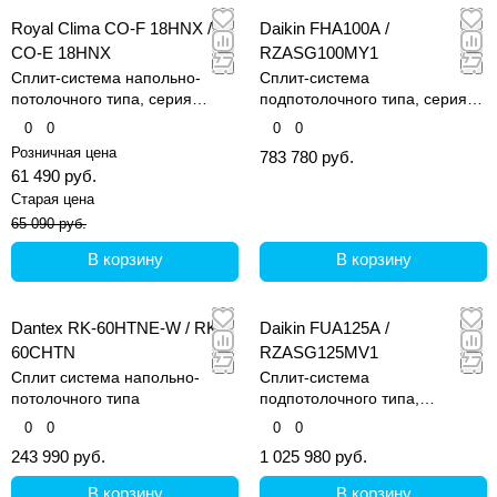
Royal Clima CO-F 18HNX /
Daikin FHA100A /
CO-E 18HNX
RZASG100MY1
Сплит-система напольно-
Сплит-система
потолочного типа, серия
подпотолочного типа, серия
Competenza
FHA-A
0
0
0
0
Розничная цена
783 780 руб.
61 490 руб.
Старая цена
65 090 руб.
В корзину
В корзину
Dantex RK-60HTNE-W / RK-
Daikin FUA125A /
60CHTN
RZASG125MV1
Сплит система напольно-
Сплит-система
потолочного типа
подпотолочного типа,
четырехпотолочная
0
0
0
0
243 990 руб.
1 025 980 руб.
В корзину
В корзину