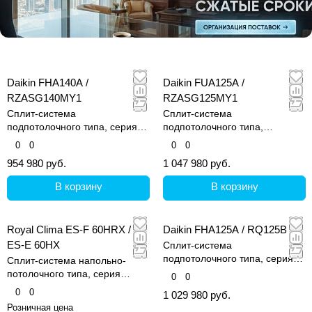
Daikin FHA140A /
Daikin FUA125A /
RZASG140MY1
RZASG125MY1
Сплит-система
Сплит-система
подпотолочного типа, серия
подпотолочного типа,
FHA-A
четырехпотолочная
0
0
0
0
954 980 руб.
1 047 980 руб.
В корзину
В корзину
Royal Clima ES-F 60HRX /
Daikin FHA125A / RQ125B
ES-E 60HX
Сплит-система
подпотолочного типа, серия
Сплит-система напольно-
FHA-A
потолочного типа, серия
0
0
Esperto
0
0
1 029 980 руб.
Розничная цена