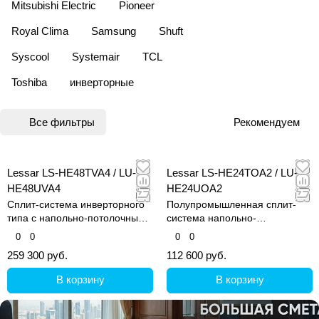
Mitsubishi Electric
Pioneer
Royal Clima
Samsung
Shuft
Syscool
Systemair
TCL
Toshiba
инверторные
Все фильтры
Рекомендуем
Lessar LS-HE48TVA4 / LU-
Lessar LS-HE24TOA2 / LU-
HE48UVA4
HE24UOA2
Сплит-система инверторного
Полупромышленная сплит-
типа с напольно-потолочным
система напольно-
внутренним блоком
потолочного типа
0
0
0
0
259 300 руб.
112 600 руб.
В корзину
В корзину