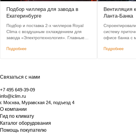
Подбор чиллера для завода в
Вентиляция 
Екатеринбурге
Ланта-Банка
Подбор и поставка 2-х чиллеров Royal
Спроектировали
Clima с воздушным охлаждением для
систему приточ
завода «Электротехнология». Главные
офисе банка с
критерии: невысокая цена, наличие на
вмешательством
Подробнее
Подробнее
складе, короткий срок доставки.
элементы здани
Связаться с нами
+7 495 649-39-09
info@iclim.ru
г. Москва, Муравская 24, подъезд 4
О компании
Гид по климату
Каталог оборудования
Помощь покупателю