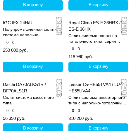
В корзину
В корзину
IGC IFX-24H/U
Royal Clima ES-F 36HRX /
ES-E 36HX
Полупромышленная сплит-
система напольно-
Сплит-система напольно-
потолочного типа
потолочного типа, серия
0
0
Esperto
0
0
250 000 руб.
118 990 руб.
В корзину
В корзину
Daichi DA70ALKS1R /
Lessar LS-HE55TVA4 / LU-
DF70ALS1R
HE55UVA4
Сплит-система кассетного
Сплит-система инверторного
типа
типа с напольно-потолочным
внутренним блоком
0
0
0
0
96 390 руб.
310 200 руб.
В корзину
В корзину