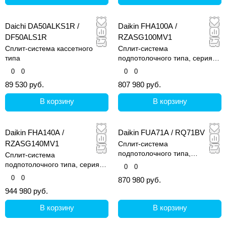
Daichi DA50ALKS1R /
Daikin FHA100A /
DF50ALS1R
RZASG100MV1
Сплит-система кассетного
Сплит-система
типа
подпотолочного типа, серия
FHA-A
0
0
0
0
89 530 руб.
807 980 руб.
В корзину
В корзину
Daikin FHA140A /
Daikin FUA71A / RQ71BV
RZASG140MV1
Сплит-система
подпотолочного типа,
Сплит-система
четырехпотолочная
подпотолочного типа, серия
0
0
FHA-A
0
0
870 980 руб.
944 980 руб.
В корзину
В корзину