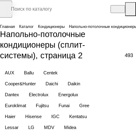
Главная
Каталог
Кондиционеры
Напольно-потолочные кондиционер
Напольно-потолочные
кондиционеры (сплит-
системы), страница 2
493
AUX
Ballu
Centek
Cooper&Hunter
Daichi
Daikin
Dantex
Electrolux
Energolux
Euroklimat
Fujitsu
Funai
Gree
Haier
Hisense
IGC
Kentatsu
Lessar
LG
MDV
Midea