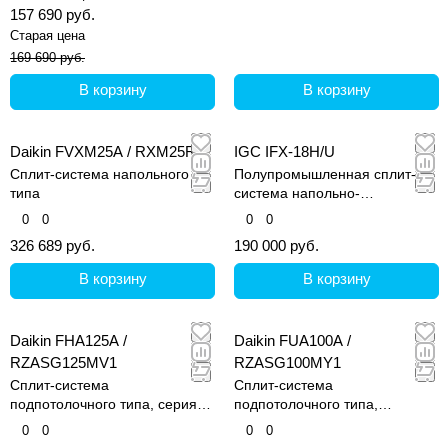
157 690 руб.
Старая цена
169 690 руб.
В корзину
В корзину
Daikin FVXM25A / RXM25R
IGC IFX-18H/U
Сплит-система напольного
Полупромышленная сплит-
типа
система напольно-
потолочного типа
0
0
0
0
326 689 руб.
190 000 руб.
В корзину
В корзину
Daikin FHA125A /
Daikin FUA100A /
RZASG125MV1
RZASG100MY1
Сплит-система
Сплит-система
подпотолочного типа, серия
подпотолочного типа,
FHA-A
четырехпотолочная
0
0
0
0