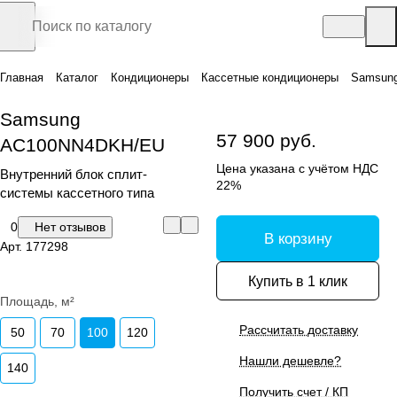
Главная
Каталог
Кондиционеры
Кассетные кондиционеры
Samsun
Samsung
57 900 руб.
AC100NN4DKH/EU
Цена указана с учётом НДС
Внутренний блок сплит-
22%
системы кассетного типа
0
Нет отзывов
В корзину
Арт.
177298
Купить в 1 клик
Площадь, м²
Рассчитать доставку
50
70
100
120
Нашли дешевле?
140
Получить счет / КП