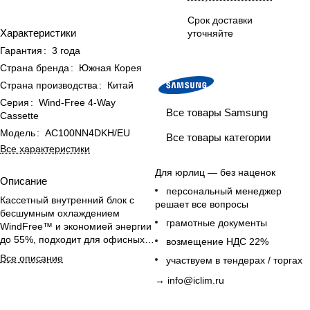
Срок доставки
Характеристики
уточняйте
Гарантия
:
3 года
Страна бренда
:
Южная Корея
Страна производства
:
Китай
Серия
:
Wind-Free 4-Way
Все товары Samsung
Cassette
Модель
:
AC100NN4DKH/EU
Все товары категории
Все характеристики
Для юрлиц — без наценок
Описание
персональный менеджер
Кассетный внутренний блок с
решает все вопросы
бесшумным охлаждением
грамотные документы
WindFree™ и экономией энергии
до 55%, подходит для офисных
возмещение НДС 22%
помещений до 100 м².
Все описание
участвуем в тендерах / торгах
→
info@iclim.ru