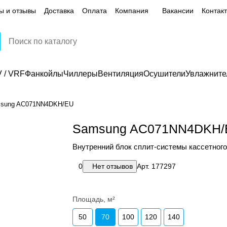
ы и отзывы
Доставка
Оплата
Компания
Вакансии
Контак
 / VRF
Фанкойлы
Чиллеры
Вентиляция
Осушители
Увлажните
sung AC071NN4DKH/EU
Samsung AC071NN4DKH/
Внутренний блок сплит-системы кассетного
0
Нет отзывов
Арт.
177297
Площадь, м²
50
70
100
120
140