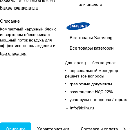
Модель
:
AC071MXADKH/EU
или аналоге
Все характеристики
Описание
Компактный наружный блок с
инвертором обеспечивает
Все товары Samsung
мощный поток воздуха для
эффективного охлаждения и
Все товары категории
обогрева дома и офиса с
Все описание
ограниченным пространством.
Для юрлиц — без наценок
персональный менеджер
решает все вопросы
грамотные документы
возмещение НДС 22%
участвуем в тендерах / торгах
→
info@iclim.ru
Описание
Характеристики
Доставка и оплата