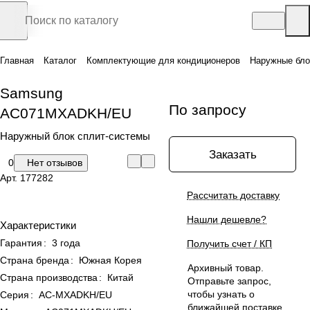
Главная
Каталог
Комплектующие для кондиционеров
Наружные бло
Samsung
По запросу
AC071MXADKH/EU
Наружный блок сплит-системы
Заказать
0
Нет отзывов
Арт.
177282
Рассчитать доставку
Нашли дешевле?
Характеристики
Гарантия
:
3 года
Получить счет / КП
Страна бренда
:
Южная Корея
Архивный товар.
Страна производства
:
Китай
Отправьте запрос,
чтобы узнать о
Серия
:
AC-MXADKH/EU
ближайшей поставке