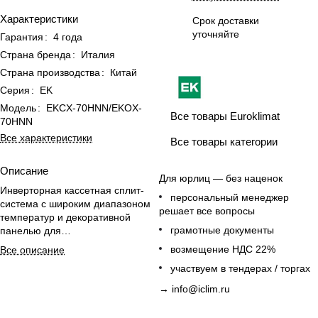
Характеристики
Срок доставки
уточняйте
Гарантия
:
4 года
Страна бренда
:
Италия
Страна производства
:
Китай
Серия
:
EK
Модель
:
EKCX-70HNN/EKOX-
Все товары Euroklimat
70HNN
Все характеристики
Все товары категории
Описание
Для юрлиц — без наценок
Инверторная кассетная сплит-
персональный менеджер
система с широким диапазоном
решает все вопросы
температур и декоративной
грамотные документы
панелью для
энергоэффективного климата в
возмещение НДС 22%
Все описание
помещениях до 70 м².
участвуем в тендерах / торгах
→
info@iclim.ru