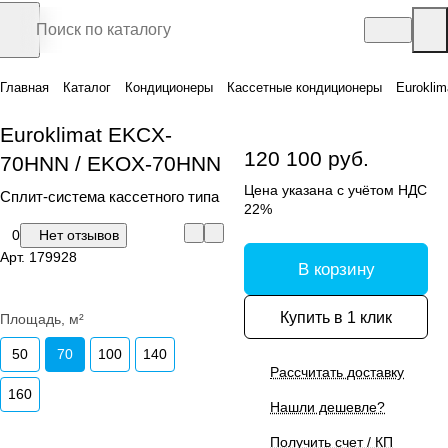
Главная
Каталог
Кондиционеры
Кассетные кондиционеры
Eurokli
Euroklimat EKCX-
120 100 руб.
70HNN / EKOX-70HNN
Цена указана с учётом НДС
Сплит-система кассетного типа
22%
0
Нет отзывов
Арт.
179928
В корзину
Купить в 1 клик
Площадь, м²
50
70
100
140
Рассчитать доставку
160
Нашли дешевле?
Получить счет / КП