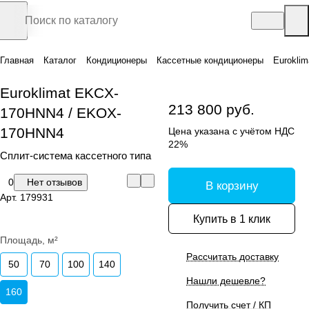
Главная
Каталог
Кондиционеры
Кассетные кондиционеры
Eurokli
Euroklimat EKCX-
213 800 руб.
170HNN4 / EKOX-
170HNN4
Цена указана с учётом НДС
22%
Сплит-система кассетного типа
0
Нет отзывов
В корзину
Арт.
179931
Купить в 1 клик
Площадь, м²
Рассчитать доставку
50
70
100
140
Нашли дешевле?
160
Получить счет / КП