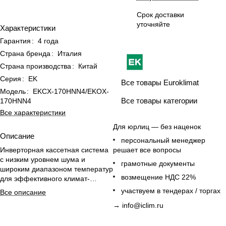
Срок доставки
уточняйте
Характеристики
Гарантия
:
4 года
Страна бренда
:
Италия
Страна производства
:
Китай
Серия
:
EK
Все товары Euroklimat
Модель
:
EKCX-170HNN4/EKOX-
Все товары категории
170HNN4
Все характеристики
Для юрлиц — без наценок
Описание
персональный менеджер
решает все вопросы
Инверторная кассетная система
с низким уровнем шума и
грамотные документы
широким диапазоном температур
возмещение НДС 22%
для эффективного климат-
контроля в больших
участвуем в тендерах / торгах
Все описание
помещениях.
→
info@iclim.ru