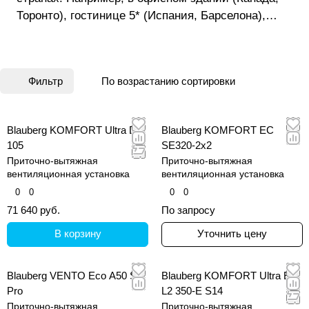
Торонто), гостинице 5* (Испания, Барселона),
жилом доме (Австралия, Сидней), дворце
независимости (Монголия, Улан- Батор) и
множестве других объектов.
Фильтр
По возрастанию сортировки
Blauberg KOMFORT Ultra D
Blauberg KOMFORT EC
105
SE320-2x2
Приточно-вытяжная
Приточно-вытяжная
вентиляционная установка
вентиляционная установка
0
0
0
0
71 640 руб.
По запросу
В корзину
Уточнить цену
Blauberg VENTO Eco A50 S
Blauberg KOMFORT Ultra EC
Pro
L2 350-E S14
Приточно-вытяжная
Приточно-вытяжная