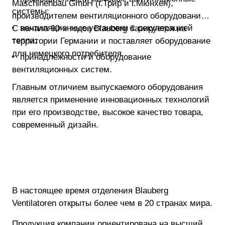
Maschinenbau GmbH (г.Трир и г.Мюнхен),
системы;
производителем вентиляционного оборудования.
вентиляционные установки с рекуперацией
С начала 90-х годов Blauberg базируется на
тепла;
территории Германии и поставляет оборудование
для немецкого потребителя.
принадлежности и оборудование
вентиляционных систем.
Главным отличием выпускаемого оборудования
является применение инновационных технологий
при его производстве, высокое качество товара,
современный дизайн.
В настоящее время отделения Blauberg
Ventilatoren открыты более чем в 20 странах мира.
Продукция компании ориентирована на высший