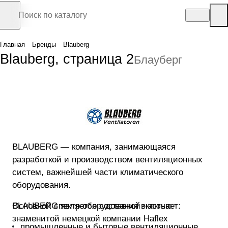
Главная
Бренды
Blauberg
Blauberg, страница 2
Блауберг
BLAUBERG — компания, занимающаяся
разработкой и производством вентиляционных
систем, важнейшей части климатического
оборудования.
Основной спектр оборудования включает:
BLAUBERG является составной частью
знаменитой немецкой компании Haflex
промышленные и бытовые вентиляционные