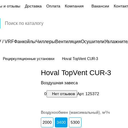
ы и отзывы
Доставка
Оплата
Компания
Вакансии
Контак
 / VRF
Фанкойлы
Чиллеры
Вентиляция
Осушители
Увлажните
Рециркуляционные установки
Hoval TopVent CUR-3
Hoval TopVent CUR-3
Воздушная завеса
0
Нет отзывов
Арт.
125372
Воздухообмен (максимальный), м³/ч
2000
3400
5300