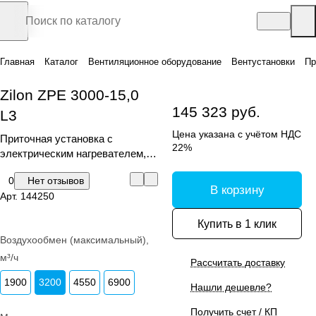
Главная
Каталог
Вентиляционное оборудование
Вентустановки
Пр
Zilon ZPE 3000-15,0
145 323 руб.
L3
Цена указана с учётом НДС
Приточная установка с
22%
электрическим нагревателем,
серия ZPE
0
Нет отзывов
В корзину
Арт.
144250
Купить в 1 клик
Воздухообмен (максимальный),
м³/ч
Рассчитать доставку
1900
3200
4550
6900
Нашли дешевле?
Получить счет / КП