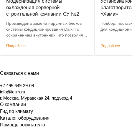
Модернизация системы
Установка ко
охлаждения серверной
благотворите
строительной компании СУ №2
«Хама»
Произведена замена наружных блоков
Подбор, постав
системы кондиционирования Daikin с
для кондициони
сохранением внутренних, что позволило
сократить затраты. Предоставлена
Подробнее
Подробнее
дополнительная скидка на наружные
блоки.
Связаться с нами
+7 495 649-39-09
info@iclim.ru
г. Москва, Муравская 24, подъезд 4
О компании
Гид по климату
Каталог оборудования
Помощь покупателю