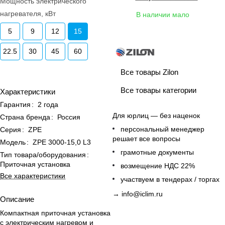
Мощность электрического
нагревателя, кВт
В наличии мало
5
9
12
15
22.5
30
45
60
Все товары Zilon
Все товары категории
Характеристики
Гарантия
:
2 года
Для юрлиц — без наценок
Страна бренда
:
Россия
персональный менеджер
Серия
:
ZPE
решает все вопросы
Модель
:
ZPE 3000-15,0 L3
грамотные документы
Тип товара/оборудования
:
Приточная установка
возмещение НДС 22%
Все характеристики
участвуем в тендерах / торгах
→
info@iclim.ru
Описание
Компактная приточная установка
с электрическим нагревом и