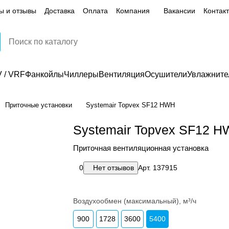
ы и отзывы
Доставка
Оплата
Компания
Вакансии
Контак
 / VRF
Фанкойлы
Чиллеры
Вентиляция
Осушители
Увлажните
Приточные установки
Systemair Topvex SF12 HWH
Systemair Topvex SF12 
Приточная вентиляционная установка
0
Нет отзывов
Арт.
137915
Воздухообмен (максимальный), м³/ч
900
1728
3600
5400