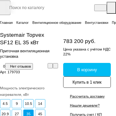
Главная
Каталог
Вентиляционное оборудование
Вентустановки
Пр
Systemair Topvex
783 200 руб.
SF12 EL 35 кВт
Цена указана с учётом НДС
Приточная вентиляционная
22%
установка
0
Нет отзывов
В корзину
Арт.
179703
Купить в 1 клик
Мощность электрического
нагревателя, кВт
Рассчитать доставку
4.5
9
10.5
14
Нашли дешевле?
20.9
27
35
45
Получить счет / КП