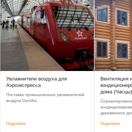
Увлажнители воздуха для
Вентиляция 
Аэроэкспресса
кондиционир
дома (Часцы
Поставка промышленных увлажнителей
воздуха DanVex.
Спроектирована
кондиционирова
деревянного до
Подробнее
Подробнее