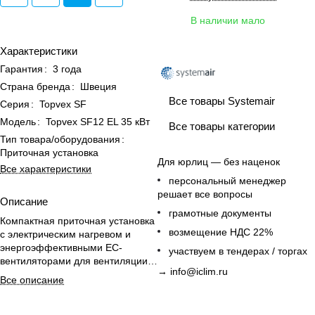
В наличии мало
Характеристики
Гарантия
:
3 года
Страна бренда
:
Швеция
Все товары Systemair
Серия
:
Topvex SF
Модель
:
Topvex SF12 EL 35 кВт
Все товары категории
Тип товара/оборудования
:
Приточная установка
Для юрлиц — без наценок
Все характеристики
персональный менеджер
решает все вопросы
Описание
грамотные документы
Компактная приточная установка
возмещение НДС 22%
с электрическим нагревом и
энергоэффективными ЕС-
участвуем в тендерах / торгах
вентиляторами для вентиляции
→
info@iclim.ru
небольших коммерческих и
Все описание
жилых помещений.