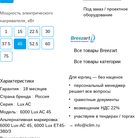
Под заказ / проектное
Мощность электрического
оборудование
нагревателя, кВт
1
15
22.5
30
37.5
45
52.5
60
Все товары Breezart
75
Все товары категории
Для юрлиц — без наценок
Характеристики
персональный менеджер
Гарантия
:
18 месяцев
решает все вопросы
Страна бренда
:
Россия
грамотные документы
Серия
:
Lux AC
возмещение НДС 22%
Модель
:
6000 Lux AC 45
участвуем в тендерах / торгах
Альтернативная маркировка
:
→
info@iclim.ru
6000 Lux-AC 45, 6000 Lux ET45-
380/3