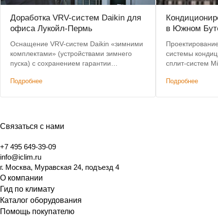
Доработка VRV-систем Daikin для
Кондиционир
офиса Лукойл-Пермь
в Южном Бут
Оснащение VRV-систем Daikin «зимними
Проектирование
комплектами» (устройствами зимнего
системы кондиц
пуска) с сохранением гарантии
сплит-систем Mi
производителя. Победа в тендере, на
Подробнее
Подробнее
25% дешевле конкурирующего решения.
Связаться с нами
+7 495 649-39-09
info@iclim.ru
г. Москва, Муравская 24, подъезд 4
О компании
Гид по климату
Каталог оборудования
Помощь покупателю