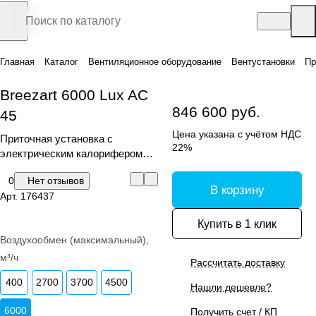
Главная
Каталог
Вентиляционное оборудование
Вентустановки
Пр
Breezart 6000 Lux AC
846 600 руб.
45
Цена указана с учётом НДС
Приточная установка с
22%
электрическим калорифером
(AС)
0
Нет отзывов
В корзину
Арт.
176437
Купить в 1 клик
Воздухообмен (максимальный),
м³/ч
Рассчитать доставку
400
2700
3700
4500
Нашли дешевле?
6000
Получить счет / КП