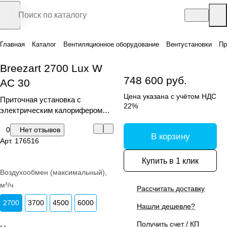
Главная
Каталог
Вентиляционное оборудование
Вентустановки
Пр
Breezart 2700 Lux W
748 600 руб.
AC 30
Цена указана с учётом НДС
Приточная установка с
22%
электрическим калорифером
(AС) и водяным охладителем
0
Нет отзывов
В корзину
Арт.
176516
Купить в 1 клик
Воздухообмен (максимальный),
м³/ч
Рассчитать доставку
2700
3700
4500
6000
Нашли дешевле?
Получить счет / КП