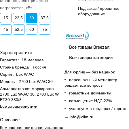
Мощность электрического
нагревателя, кВт
Под заказ / проектное
оборудование
15
22.5
30
37.5
45
52.5
60
75
Все товары Breezart
Характеристики
Все товары категории
Гарантия
:
18 месяцев
Страна бренда
:
Россия
Для юрлиц — без наценок
Серия
:
Lux W AC
персональный менеджер
Модель
:
2700 Lux W AC 30
решает все вопросы
Альтернативная маркировка
:
грамотные документы
2700 Lux W-AC 30, 2700 Lux W
ET30-380/3
возмещение НДС 22%
Все характеристики
участвуем в тендерах / торгах
→
info@iclim.ru
Описание
Компактная приточная установка