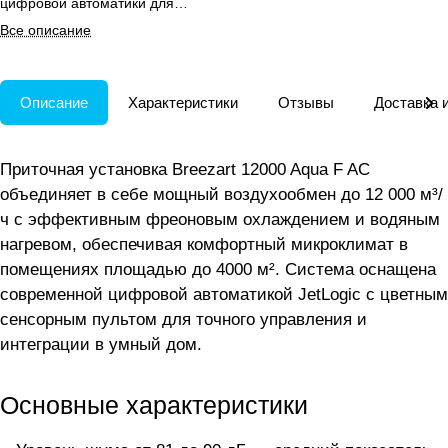
цифровой автоматики для
гибкого управления климатом и
Все описание
интеграции в VAV и «умный дом».
Описание
Характеристики
Отзывы
Доставка 
Приточная установка Breezart 12000 Aqua F AC
объединяет в себе мощный воздухообмен до 12 000 м³/
ч с эффективным фреоновым охлаждением и водяным
нагревом, обеспечивая комфортный микроклимат в
помещениях площадью до 4000 м². Система оснащена
современной цифровой автоматикой JetLogic с цветным
сенсорным пультом для точного управления и
интеграции в умный дом.
Основные характеристики