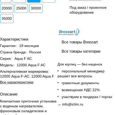
Под заказ / проектное
20000
25000
30000
оборудование
35000
Характеристики
Все товары Breezart
Гарантия
:
18 месяцев
Все товары категории
Страна бренда
:
Россия
Серия
:
Aqua F AC
Для юрлиц — без наценок
Модель
:
12000 Aqua F AC
персональный менеджер
Альтернативная маркировка
:
решает все вопросы
12000 Aqua F-AC, 12000 Aqua F
Все характеристики
грамотные документы
возмещение НДС 22%
Описание
участвуем в тендерах / торгах
Компактная приточная установка
→
info@iclim.ru
с водяным нагревателем,
фреоновым охладителем и