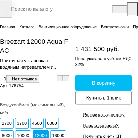
Главная
Каталог
Вентиляционное оборудование
Вентустановки
Пр
Breezart 12000 Aqua F
1 431 500 руб.
AC
Цена указана с учётом НДС
Приточная установка с
22%
водяным нагревателем и
фреоновым охладителем
0
Нет отзывов
В корзину
Арт.
176754
Купить в 1 клик
Воздухообмен (максимальный),
м³/ч
Рассчитать доставку
2700
3700
4500
6000
Нашли дешевле?
8000
10000
12000
16000
Получить счет / КП