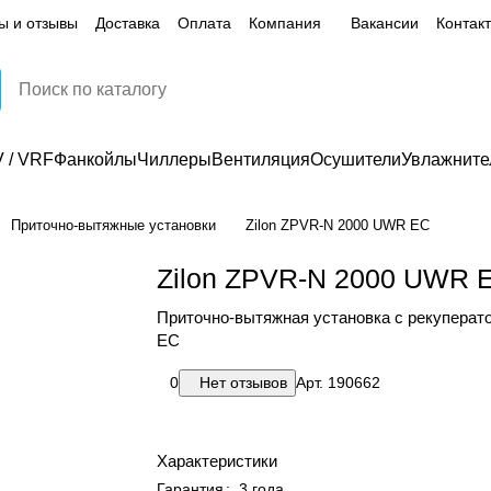
ы и отзывы
Доставка
Оплата
Компания
Вакансии
Контак
 / VRF
Фанкойлы
Чиллеры
Вентиляция
Осушители
Увлажните
Приточно-вытяжные установки
Zilon ZPVR-N 2000 UWR ЕС
Zilon ZPVR-N 2000 UWR 
Приточно-вытяжная установка с рекупера
EC
0
Нет отзывов
Арт.
190662
Характеристики
Гарантия
:
3 года