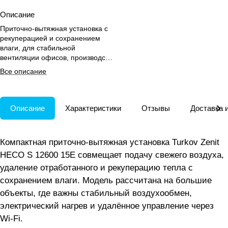
Описание
Приточно-вытяжная установка с
рекуперацией и сохранением
влаги, для стабильной
вентиляции офисов, производств,
отелей, кафе и ресторанов без
Все описание
дренажа.
Описание
Характеристики
Отзывы
Доставка 
Компактная приточно-вытяжная установка Turkov Zenit
HECO S 12600 15E совмещает подачу свежего воздуха,
удаление отработанного и рекуперацию тепла с
сохранением влаги. Модель рассчитана на большие
объекты, где важны стабильный воздухообмен,
электрический нагрев и удалённое управление через
Wi-Fi.