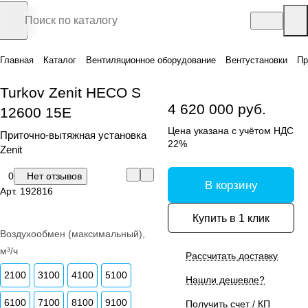
Главная
Каталог
Вентиляционное оборудование
Вентустановки
Пр
Turkov Zenit HECO S
4 620 000 руб.
12600 15E
Цена указана с учётом НДС
Приточно-вытяжная установка
22%
Zenit
0
Нет отзывов
В корзину
Арт.
192816
Купить в 1 клик
Воздухообмен (максимальный),
м³/ч
Рассчитать доставку
2100
3100
4100
5100
Нашли дешевле?
6100
7100
8100
9100
Получить счет / КП