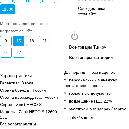
Срок доставки
12600
уточняйте
Мощность электрического
нагревателя, кВт
9
15
18
21
Все товары Turkov
24
27
Все товары категории
Для юрлиц — без наценок
Характеристики
персональный менеджер
Гарантия
:
3 года
решает все вопросы
Страна бренда
:
Россия
грамотные документы
Страна производства
:
Россия
возмещение НДС 22%
Серия
:
Zenit HECO S
участвуем в тендерах / торгах
Модель
:
Zenit HECO S 12600
→
info@iclim.ru
15E
Все характеристики