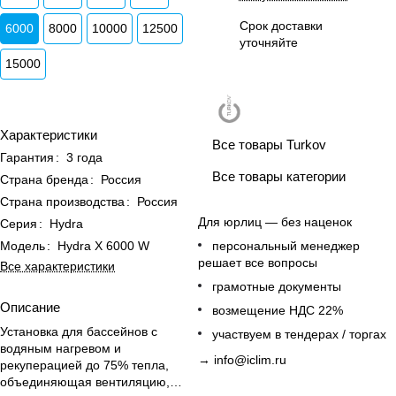
Срок доставки
6000
8000
10000
12500
уточняйте
15000
Характеристики
Все товары Turkov
Гарантия
:
3 года
Все товары категории
Страна бренда
:
Россия
Страна производства
:
Россия
Для юрлиц — без наценок
Серия
:
Hydra
персональный менеджер
Модель
:
Hydra X 6000 W
решает все вопросы
Все характеристики
грамотные документы
Описание
возмещение НДС 22%
Установка для бассейнов с
участвуем в тендерах / торгах
водяным нагревом и
→
info@iclim.ru
рекуперацией до 75% тепла,
объединяющая вентиляцию,