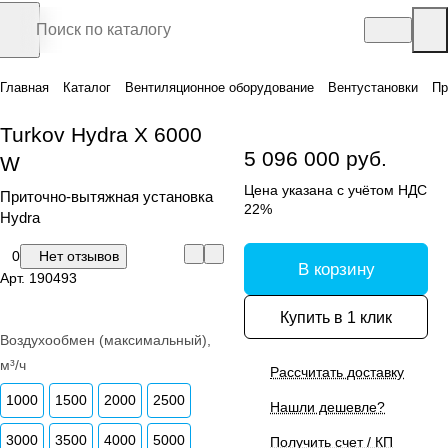
Главная
Каталог
Вентиляционное оборудование
Вентустановки
Пр
Turkov Hydra X 6000
5 096 000 руб.
W
Цена указана с учётом НДС
Приточно-вытяжная установка
22%
Hydra
0
Нет отзывов
В корзину
Арт.
190493
Купить в 1 клик
Воздухообмен (максимальный),
м³/ч
Рассчитать доставку
1000
1500
2000
2500
Нашли дешевле?
3000
3500
4000
5000
Получить счет / КП