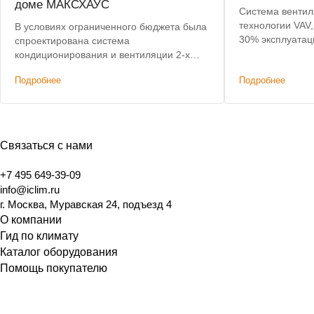
доме МАКСХАУС
Система вентил
технологии VAV,
В условиях ограниченного бюджета была
30% эксплуатац
спроектирована система
подогрев воздух
кондиционирования и вентиляции 2-х
этажного дома, не уступающая по
Подробнее
Подробнее
характеристикам премиальным
решениям. Дополнительным условием
было сохранение высоты потолков.
Связаться с нами
+7 495 649-39-09
info@iclim.ru
г. Москва, Муравская 24, подъезд 4
О компании
Гид по климату
Каталог оборудования
Помощь покупателю