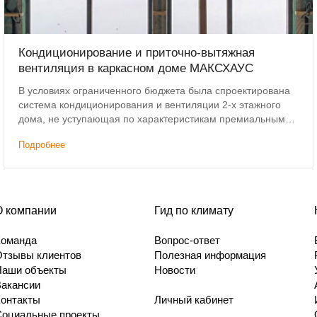
Кондиционирование и приточно-вытяжная
вентиляция в каркасном доме МАКСХАУС
В условиях ограниченного бюджета была спроектирована
система кондиционирования и вентиляции 2-х этажного
дома, не уступающая по характеристикам премиальным
решениям. Дополнительным условием было сохранение
Подробнее
высоты потолков.
О компании
Гид по климату
Команда
Вопрос-ответ
Отзывы клиентов
Полезная информация
Наши объекты
Новости
Вакансии
Контакты
Личный кабинет
Социальные проекты