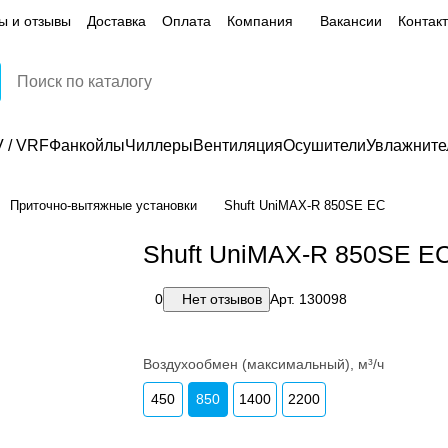
ы и отзывы
Доставка
Оплата
Компания
Вакансии
Контак
 / VRF
Фанкойлы
Чиллеры
Вентиляция
Осушители
Увлажните
Приточно-вытяжные установки
Shuft UniMAX-R 850SE EC
Shuft UniMAX-R 850SE E
0
Нет отзывов
Арт.
130098
Воздухообмен (максимальный), м³/ч
450
850
1400
2200